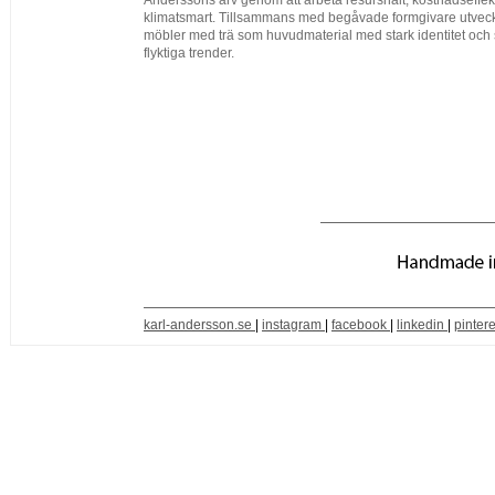
Anderssons arv genom att arbeta resursnålt, kostnadseffekt
klimatsmart. Tillsammans med begåvade formgivare utvec
möbler med trä som huvudmaterial med stark identitet och 
flyktiga trender.
karl-andersson.se
|
instagram
|
facebook
|
linkedin
|
pintere