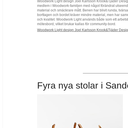
Woodwork Light design Joel Karlsson Krook&Tjäder Design
medlem i Woodwork-familjen med något förändrat utseend
material och smäckrare mått. Benen har blivit runda, tvärs
borttagen och bordet kräver mindre material, men har samm
och kvalitet. Woodwork Light används både som ett arbetsb
mötesbord, vilket brukar kallas för community-bord.
Woodwork Light design Joel Karlsson Krook&Tjäder Desi
Fyra nya stolar i Sand